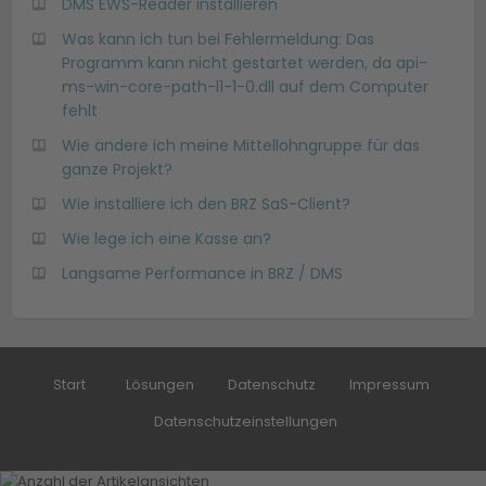
DMS EWS-Reader installieren
Was kann ich tun bei Fehlermeldung: Das
Programm kann nicht gestartet werden, da api-
ms-win-core-path-l1-1-0.dll auf dem Computer
fehlt
Wie ändere ich meine Mittellohngruppe für das
ganze Projekt?
Wie installiere ich den BRZ SaS-Client?
Wie lege ich eine Kasse an?
Langsame Performance in BRZ / DMS
Start
Lösungen
Datenschutz
Impressum
Datenschutzeinstellungen