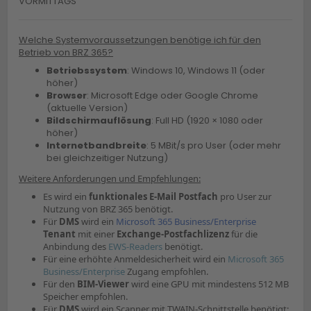
VORMITTAGS
Welche Systemvoraussetzungen benötige ich für den
Betrieb von BRZ 365?
Betriebssystem
: Windows 10, Windows 11 (oder
höher)
Browser
: Microsoft Edge oder Google Chrome
(aktuelle Version)
Bildschirmauflösung
: Full HD (1920 × 1080 oder
höher)
Internetbandbreite
: 5 MBit/s pro User (oder mehr
bei gleichzeitiger Nutzung)
Weitere Anforderungen und Empfehlungen:
Es wird ein
funktionales E-Mail Postfach
pro User zur
Nutzung von BRZ 365 benötigt.
Für
DMS
wird ein
Microsoft 365 Business/Enterprise
Tenant
mit einer
Exchange-Postfachlizenz
für die
Anbindung des
EWS-Readers
benötigt.
Für eine erhöhte Anmeldesicherheit wird ein
Microsoft 365
Business/Enterprise
Zugang empfohlen.
Für den
BIM-Viewer
wird eine GPU mit mindestens 512 MB
Speicher empfohlen.
Für
DMS
wird ein Scanner mit TWAIN-Schnittstelle benötigt;