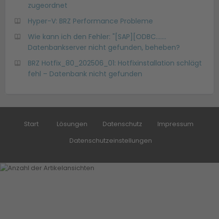
zugeordnet
Hyper-V: BRZ Performance Probleme
Wie kann ich den Fehler: "[SAP][ODBC.......
Datenbankserver nicht gefunden, beheben?
BRZ Hotfix_80_202506_01: Hotfixinstallation schlägt
fehl – Datenbank nicht gefunden
Start
Lösungen
Datenschutz
Impressum
Datenschutzeinstellungen