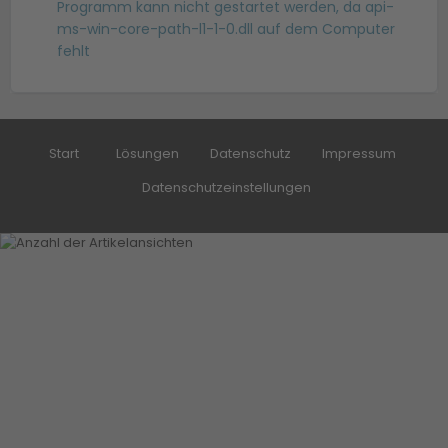
Programm kann nicht gestartet werden, da api-
ms-win-core-path-l1-1-0.dll auf dem Computer
fehlt
Start
Lösungen
Datenschutz
Impressum
Datenschutzeinstellungen