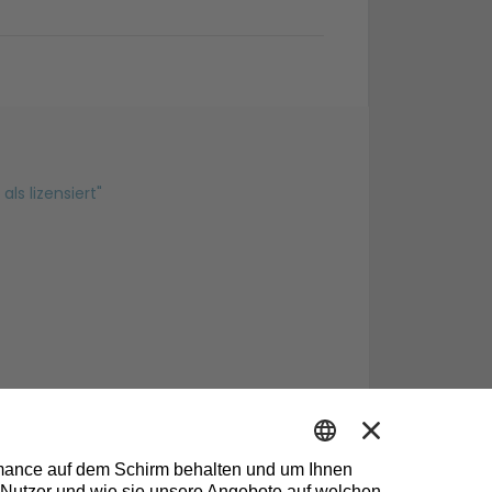
s lizensiert"
n Quarantäne