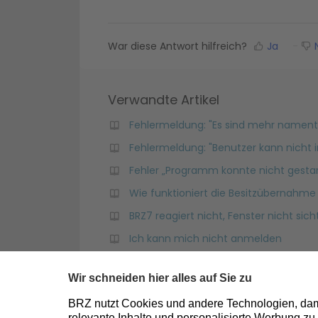
War diese Antwort hilfreich?
Ja
N
Verwandte Artikel
Fehlermeldung: "Es sind mehr namentl
Fehlermeldung: "Benutzer kann nicht i
Fehler „Programm konnte nicht gestar
Wie funktioniert die Besitzübernahm
BRZ7 reagiert nicht, Fenster nicht sich
Ich kann mich nicht anmelden
Wie korrigiere ich eine falsch bewerte
Wie führe ich das BRZ-Client-Setup a
M365 Defender: Warum erhalte ich fol