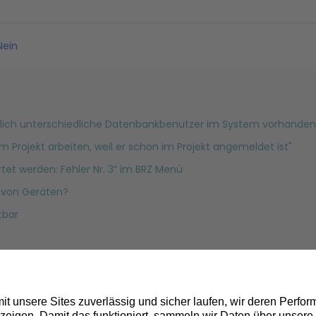
ein
ich unterschiedliche Datenbankbenutzer im System vorhanden al
m Projekt arbeiten, weil er schon im Projekt angemeldet ist"
tet werden: Fehler Nr. 3“ im BRZ Menü
e von Geräten?
tbar
te Inventur?
us?
gende Mail? Microsoft 365-Sicherheit: Sie haben Nachrichten i