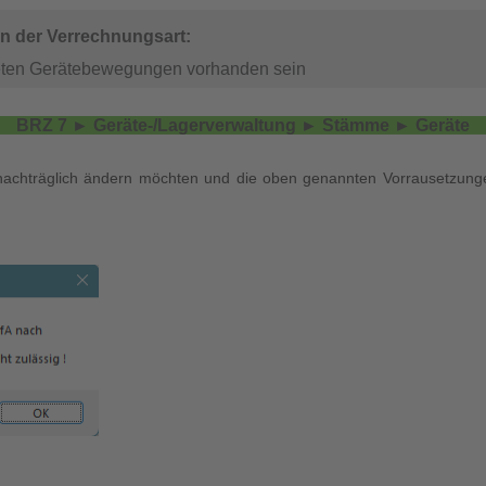
n der Verrechnungsart
:
neten Gerätebewegungen vorhanden sein
BRZ 7 ► Geräte-/Lagerverwaltung
►
Stämme ► Geräte
achträglich ändern möchten und die oben genannten Vorrausetzungen n