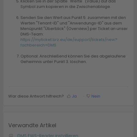
Klicken Sie in der Spalte "Werte" (Value) auf das
Symbol zum kopieren in die Zwischenablage.
Senden Sie den Wert aus Punkt 5. zusammen mit den
Werten "Tenant-ID" und "Anwendungs-ID" aus dem
Menüpunkt "Überblick" (Overview) per Ticket an unser
DMS-Team:
https://myticket.brz.eu/de/support/tickets/new?
fachbereich=DMS
Optional: Anschließend können Sie des abgelaufene
Geheimnis unter Punkt 3. löschen.
War diese Antwort hilfreich?
Ja
Nein
Verwandte Artikel
DMS EWS-Reader installieren