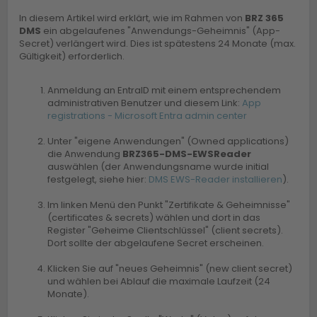
In diesem Artikel wird erklärt, wie im Rahmen von
BRZ 365
DMS
ein abgelaufenes "Anwendungs-Geheimnis" (App-
Secret) verlängert wird. Dies ist spätestens 24 Monate (max.
Gültigkeit) erforderlich.
Anmeldung an EntraID mit einem entsprechendem
administrativen Benutzer und diesem Link:
App
registrations - Microsoft Entra admin center
Unter "eigene Anwendungen" (Owned applications)
die Anwendung
BRZ365-DMS-EWSReader
auswählen (der Anwendungsname wurde initial
festgelegt, siehe hier:
DMS EWS-Reader installieren
).
Im linken Menü den Punkt "Zertifikate & Geheimnisse"
(certificates & secrets) wählen und dort in das
Register "Geheime Clientschlüssel" (client secrets).
Dort sollte der abgelaufene Secret erscheinen.
Klicken Sie auf "neues Geheimnis" (new client secret)
und wählen bei Ablauf die maximale Laufzeit (24
Monate).