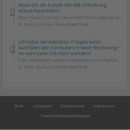
Muss ich als Kunde der BIB Offenburg
etwas beachten?
Nein, müssen Sie nicht. Übermitteln Sie uns bitte die erfolderlichen Daten mit dem entsprechendne Web-Formular: Direktlink zum Formular
Di, 21 Nov, 2023 um 1:59 NACHMITTAGS
Ich habe Verständnis-Fragen beim
Ausfüllen der Formulare E-Mail-Rechnung -
an wen kann ich mich wenden?
Dafür steht unser zentraler Kundenservice für Sie bereit. Schreiben Sie uns dazu bitte einfach eine E-Mail-Anfrage an info.de@brz.eu oder rufen Sie uns dazu...
Di, 3 Mär, 2026 um 4:16 NACHMITTAGS
Start
Lösungen
Datenschutz
Impressum
Datenschutzeinstellungen