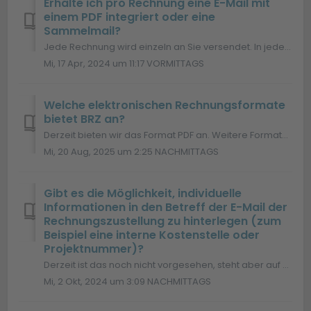
Erhalte ich pro Rechnung eine E-Mail mit
einem PDF integriert oder eine
Sammelmail?
Jede Rechnung wird einzeln an Sie versendet. In jeder E-Mail befindet sich immer ausschließlich eine PDF-Datei als Anlage mit der entsprechenden Rechnung.
Mi, 17 Apr, 2024 um 11:17 VORMITTAGS
Welche elektronischen Rechnungsformate
bietet BRZ an?
Derzeit bieten wir das Format PDF an. Weitere Formate sind ab 2025 in Planung. Nach aktueller Roadmap werden wir ab Januar 2026 erste rechtskonforme E-Rechn...
Mi, 20 Aug, 2025 um 2:25 NACHMITTAGS
Gibt es die Möglichkeit, individuelle
Informationen in den Betreff der E-Mail der
Rechnungszustellung zu hinterlegen (zum
Beispiel eine interne Kostenstelle oder
Projektnummer)?
Derzeit ist das noch nicht vorgesehen, steht aber auf der Agenda weiterer Optimierungen für 2025.
Mi, 2 Okt, 2024 um 3:09 NACHMITTAGS