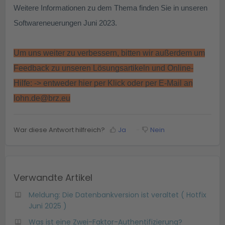
Weitere Informationen zu dem Thema finden Sie in unseren
Softwareneuerungen Juni 2023.
Um uns weiter zu verbessern, bitten wir außerdem um
Feedback zu unseren Lösungsartikeln und Online-
Hilfe: -> entweder hier per Klick oder per E-Mail an
lohn.de@brz.eu
War diese Antwort hilfreich?
Ja
Nein
Verwandte Artikel
Meldung: Die Datenbankversion ist veraltet ( Hotfix
Juni 2025 )
Was ist eine Zwei-Faktor-Authentifizierung?