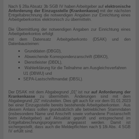
Nach § 28a Absatz 3b SGB IV haben Arbeitgeber auf
elektronische
Anforderung der Einzugsstelle (Krankenkasse)
mit der nächsten
Entgeltabrechnung die notwendigen Angaben zur Einrichtung eines
Arbeitgeberkontos elektronisch zu übermitteln.
Die Übermittlung der notwendigen Angaben zur Einrichtung eines
Arbeitgeberkontos erfolgt
mit dem Datensatz Arbeitgeberkonto (DSAK) und den
Datenbausteinen:
Grunddaten (DBGD),
Abweichende Korrespondenzanschrift (DBKO),
Dienstleister (DBDL),
Wahlerklärung für die Teilnahme am Ausgleichsverfahren
U1 (DBWU) und
SEPA-Lastschriftmandat (DBSL).
Der DSAK mit dem Abgabegrund „01“ ist nur
auf Anforderung der
Krankenkasse
zu übermitteln. Änderungen sind mit dem
Abgabegrund „02“ mitzuteilen. Dies gilt auch für vor dem 01.01.2023
bei einer Einzugsstelle bereits bestehende Arbeitgeberkonten. Aus
diesem Anlass sollen grundsätzlich alle betrieblichen Stammdaten
(insbesondere Name und Anschrift sowie vorhandene Postanschrift
beim Arbeitgeber) auf Aktualität geprüft und entsprechend im
Entgeltabrechnungsprogramm angepasst werden. Damit ist
sichergestellt, dass auch die Meldepflichten nach § 18i Abs. 4 SGB
IV erfüllt sind.