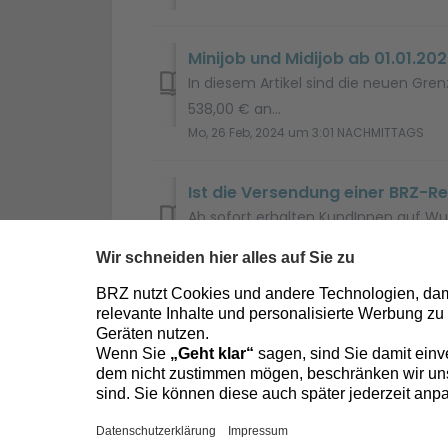
Minijob und Midijob ab 01.01.20
In diesem Artikel sind die neuen Gren
538,00 € an...
Mo, 26 Feb, 2024 um 3:01 NACHMITTAGS
Ist die Versendung einer BRZ-R
Ab sofort erhalten KundInnen auf Wun
Dokument per E-Mail send...
Mo, 26 Feb, 2024 um 3:20 NACHMITTAGS