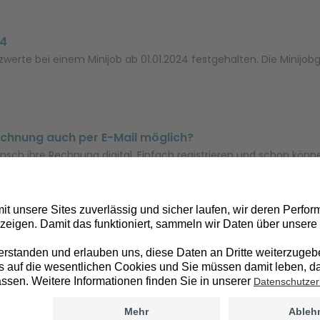
24
zwerte bei einem Minijob ab 01.01.2024 festgehalten. Die Minijo
echnung auch per E-Mail möglich?
sch ihre Rechnung digital. Einfach registrieren und schon könn
« Zurück
1
2
Weiter »