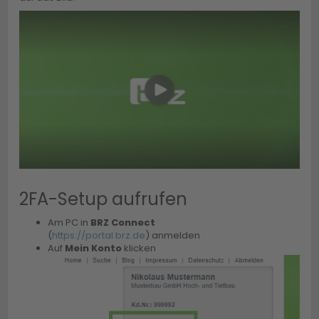
2FA-Setup aufrufen
Am PC in
BRZ Connect
(
https://portal.brz.de
) anmelden
Auf
Mein Konto
klicken