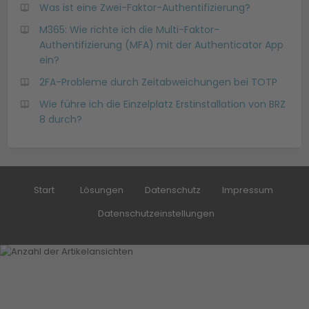
Was ist eine Zwei-Faktor-Authentifizierung?
M365: Wie richte ich die Multi-Faktor-
Authentifizierung (MFA) mit der Authenticator App
ein?
2FA-Probleme durch Zeitabweichungen bei TOTP
Wie führe ich die Einzelplatz Erstinstallation von BRZ
8 durch?
Start
Lösungen
Datenschutz
Impressum
Datenschutzeinstellungen