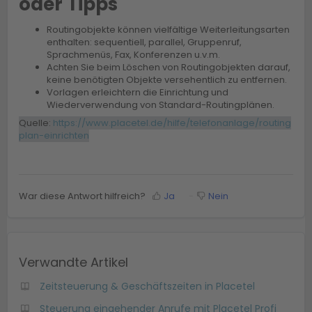
oder Tipps
Routingobjekte können vielfältige Weiterleitungsarten
enthalten: sequentiell, parallel, Gruppenruf,
Sprachmenüs, Fax, Konferenzen u.v.m.
Achten Sie beim Löschen von Routingobjekten darauf,
keine benötigten Objekte versehentlich zu entfernen.
Vorlagen erleichtern die Einrichtung und
Wiederverwendung von Standard-Routingplänen.
Quelle:
https://www.placetel.de/hilfe/telefonanlage/routing
plan-einrichten
War diese Antwort hilfreich?
Ja
Nein
Verwandte Artikel
Zeitsteuerung & Geschäftszeiten in Placetel
Steuerung eingehender Anrufe mit Placetel Profi