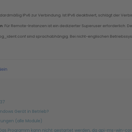
andardmäßig IPv6 zur Verbindung. Ist IPv6 deaktiviert, schlägt der Verbi
en
: Für Remote-Instanzen ist ein dedizierter Superuser erforderlich. 
in pg_ident.conf sind sprachabhängig. Bei nicht-englischen Betrieb
ein
-37
ndows Gerät in Betrieb?
ungen (alle Module)
 Das Programm kann nicht gestartet werden, da api-ms-win-core