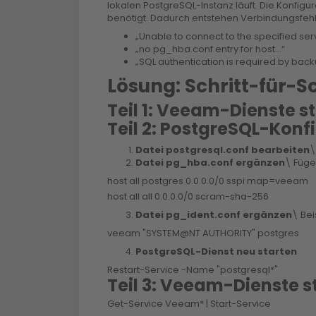
lokalen PostgreSQL-Instanz läuft. Die Konfig
benötigt. Dadurch entstehen Verbindungsfehl
„Unable to connect to the specified ser
„no pg_hba.conf entry for host…“
„SQL authentication is required by back
Lösung: Schritt-für-Sc
Teil 1: Veeam-Dienste 
Teil 2: PostgreSQL-Kon
Datei
postgresql.conf
bearbeiten
\
Datei
pg_hba.conf
ergänzen
\ Füge
host all postgres 0.0.0.0/0 sspi map=veeam
host all all 0.0.0.0/0 scram-sha-256
Datei
pg_ident.conf
ergänzen
\ Bei
veeam "SYSTEM@NT AUTHORITY" postgres
PostgreSQL-Dienst neu starten
Restart-Service -Name "postgresql*"
Teil 3: Veeam-Dienste s
Get-Service Veeam* | Start-Service