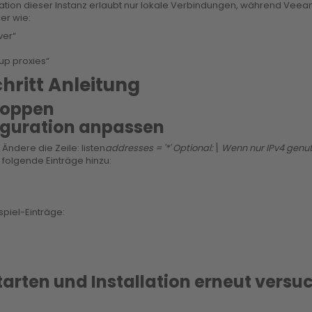
uration dieser Instanz erlaubt nur lokale Verbindungen, während Vee
er wie:
ver“
up proxies“
hritt Anleitung
stoppen
figuration anpassen
 Ändere die Zeile: listen
addresses = '*' Optional:\ Wenn nur IPv4 genutz
 folgende Einträge hinzu:
spiel-Einträge:
tarten und Installation erneut versu