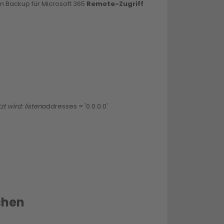
am Backup für Microsoft 365
Remote-Zugriff
t wird: listen
addresses = '0.0.0.0'
chen