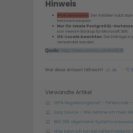
Hinweis
IPv6 aktivieren
: Der Installer nutzt st
Netzwerkadapter.
Nur für lokale PostgreSQL-Instanz
von Veeam Backup für Microsoft 365.
OS-Locale beachten
: Die Einträge 
verwendet werden.
Quelle:
https://www.veeam.com/kb4638
War diese Antwort hilfreich?
Ja
N
Verwandte Artikel
SEPA Regulierungsbrief - Fehlercode: 
Easy Device - Wie nehme ich mein Wi
BRZ 365 allgemeine Systemvoraussetz
Was kann ich tun bei Fehlermeldung: