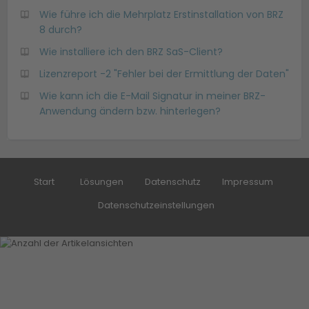
Wie führe ich die Mehrplatz Erstinstallation von BRZ
8 durch?
Wie installiere ich den BRZ SaS-Client?
Lizenzreport -2 "Fehler bei der Ermittlung der Daten"
Wie kann ich die E-Mail Signatur in meiner BRZ-
Anwendung ändern bzw. hinterlegen?
Start
Lösungen
Datenschutz
Impressum
Datenschutzeinstellungen