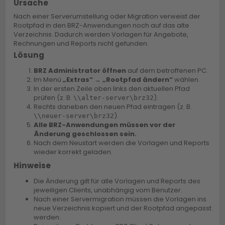
Ursache
Nach einer Serverumstellung oder Migration verweist der
Rootpfad in den BRZ-Anwendungen noch auf das alte
Verzeichnis. Dadurch werden Vorlagen für Angebote,
Rechnungen und Reports nicht gefunden.
Lösung
BRZ Administrator öffnen
auf dem betroffenen PC.
Im Menü
„Extras“ → „Rootpfad ändern“
wählen.
In der ersten Zeile oben links den aktuellen Pfad
prüfen (z. B.
).
\
\
alter-server\brz32
Rechts daneben den neuen Pfad eintragen (z. B.
).
\
\
neuer-server\brz32
Alle BRZ-Anwendungen müssen vor der
Änderung geschlossen sein.
Nach dem Neustart werden die Vorlagen und Reports
wieder korrekt geladen.
Hinweise
Die Änderung gilt für alle Vorlagen und Reports des
jeweiligen Clients, unabhängig vom Benutzer.
Nach einer Servermigration müssen die Vorlagen ins
neue Verzeichnis kopiert und der Rootpfad angepasst
werden.