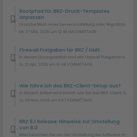
Rootpfad für BRZ-Druck-Templates
anpassen
Ursache Nach einer Serverumstellung oder Migration verweist der Rootpfad in den BRZ-Anwendungen noch auf das alte Verzeichnis. Dadurch werden Vorlagen für ...
Mi, 27 Mai, 2026 um 12:45 NACHMITTAGS
Firewall Freigaben für BRZ / DMS
In diesen Lösungsartikel sind alle Firewall Freigaben beschrieben, die Sie für jegliche BRZ Programme benötigen. BRZ Lizenzreport Zieladresse: 62.156.2...
Di, 21 Apr, 2026 um 10:48 VORMITTAGS
Wie führe ich das BRZ-Client-Setup aus?
In diesem Artikel wird erklärt, wie Sie das BRZ-Client-Setup ausführen. INHALTSVERZEICHNIS Mehrplatz Client-Setup Mehrplatz Client-Setup am Terminals...
Di, 25 Nov, 2025 um 11:57 VORMITTAGS
BRZ 8.1 Release: Hinweise zur Umstellung
von 8.0
Bitte beachten Sie vor der Umstellung die Software-Erneuerungen zur Version 8.1. Die wichtigsten systemtechnischen Änderungen haben wir Ihnen in diese...