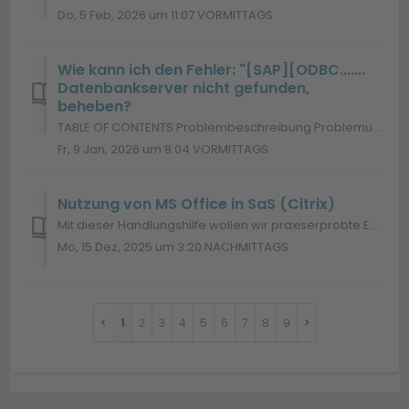
Do, 5 Feb, 2026 um 11:07 VORMITTAGS
Wie kann ich den Fehler: "[SAP][ODBC.......
Datenbankserver nicht gefunden,
beheben?
TABLE OF CONTENTS Problembeschreibung Problemursache Problemlösung Variante 1 (bevorzugt): brzsetup.ini aus dem Client Setup Variante 2: Die Nutzung e...
Fr, 9 Jan, 2026 um 8:04 VORMITTAGS
Nutzung von MS Office in SaS (Citrix)
Mit dieser Handlungshilfe wollen wir praxiserprobte Empfehlungen bei der Nutzung von Microsoft Office in Citrix geben. Empfohlene technische Ausstattung...
Mo, 15 Dez, 2025 um 3:20 NACHMITTAGS
1
2
3
4
5
6
7
8
9