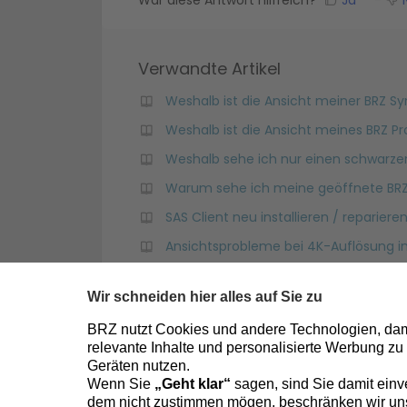
Verwandte Artikel
Weshalb ist die Ansicht meiner BRZ S
Weshalb ist die Ansicht meines BRZ P
Weshalb sehe ich nur einen schwarze
Warum sehe ich meine geöffnete BR
SAS Client neu installieren / repariere
Ansichtsprobleme bei 4K-Auflösung i
Bei wiederkehrende Fehlermeldungen in
Fehlermeldung: "Benutzer kann nicht i
BRZ7 reagiert nicht, Fenster nicht sich
Wo finde ich die Online-Hilfe mit Pro