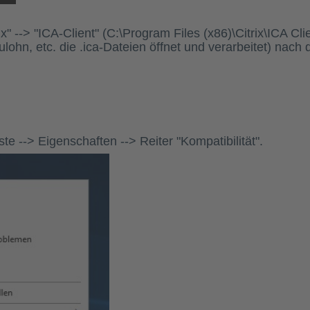
" --> "ICA-Client" (
C:\Program Files (x86)\Citrix\ICA Cli
lohn, etc. die .ica-Dateien öffnet und verarbeitet) nach 
te --> Eigenschaften --> Reiter "Kompatibilität".