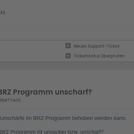
bH
Neues Support-Ticket
Ticketstatus Überprüfen
 BRZ Programm unscharf?
VORMITTAGS
 die Unschärfe im BRZ Programm behoben werden
kann.
m BRZ Programm ist unsauber bzw. unscharf?