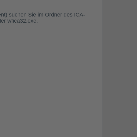
ent
) suchen Sie i
m Ordner des ICA-
der wfica32.exe.