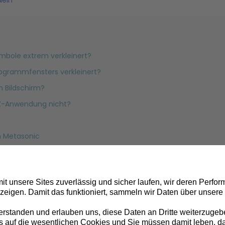
ymbole extrem verkleinert?
rogrammfensters verkleinert?
n Bildschirm?
Z-Anwendung nicht?
n
n Metasonic
 BRZ 7: Wie zeichne ich ein Speicherabbild auf.
m Projekt arbeiten, weil er schon im Projekt angemeldet ist"
tbar
zessbeschreibung und Videos ?