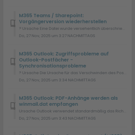
M365 Teams / Sharepoint:
Vorgängerversion wiederherstellen
? Ursache Eine Datei wurde versehentlich überschrieben, verändert oder gelöscht – z. B. durch einen Kollegen im Team oder durch einen eigenen Fehler beim S...
Do, 27 Nov, 2025 um 3:27 NACHMITTAGS
M365 Outlook: Zugriffsprobleme auf
Outlook-Postfächer -
Synchronisationsprobleme
? Ursache Die Ursache für das Verschwinden des Postfachs und die eingeschränkte Anzeige im Postfach liegt vermutlich an einer Änderung der Outlook-Synchron...
Do, 27 Nov, 2025 um 3:34 NACHMITTAGS
M365 Outlook: PDF-Anhänge werden als
winmail.dat empfangen
Ursache Outlook verwendet standardmäßig das Rich-Text-Format (RTF) für E-Mails. Wenn eine E-Mail im RTF-Format gesendet wird, wird der Anhang in eine propr...
Do, 27 Nov, 2025 um 3:43 NACHMITTAGS