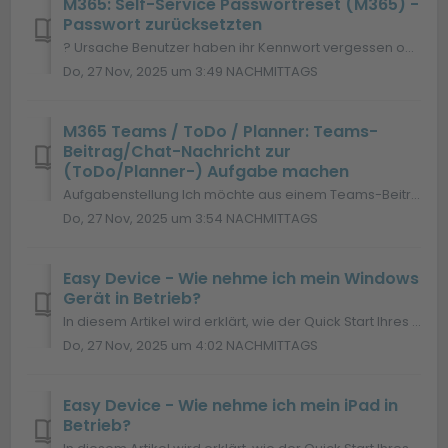
M365: Self-Service Passwortreset (M365) -
Passwort zurücksetzten
? Ursache Benutzer haben ihr Kennwort vergessen oder es ist abgelaufen, wodurch sie sich nicht mehr bei Microsoft 365 anmelden können. ⚠️ Problemstellung...
Do, 27 Nov, 2025 um 3:49 NACHMITTAGS
M365 Teams / ToDo / Planner: Teams-
Beitrag/Chat-Nachricht zur
(ToDo/Planner-) Aufgabe machen
Aufgabenstellung Ich möchte aus einem Teams-Beitrag bzw. aus einer Chat-Nachricht eine Aufgabe erstellen, die mir in meiner persönlichen ToDo Liste bzw. in...
Do, 27 Nov, 2025 um 3:54 NACHMITTAGS
Easy Device - Wie nehme ich mein Windows
Gerät in Betrieb?
In diesem Artikel wird erklärt, wie der Quick Start Ihres Bau PCs oder Laptops gelingt. Bei der Inbetriebnahme des Geräts werden Windows-Updates und BRZ...
Do, 27 Nov, 2025 um 4:02 NACHMITTAGS
Easy Device - Wie nehme ich mein iPad in
Betrieb?