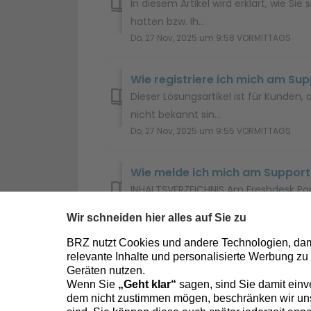
In diesem Artikel wird erklärt, wie S
hatten bzw. Ih...
Do, 27 Nov, 2025 um 9:58 VORMITTAGS
Wie registriere ich mich am Su
Dieser Lösungsartikel ist für Kunde
nicht bekannt sin...
Do, 27 Nov, 2025 um 9:55 VORMITTAGS
Wie melde ich mich am Support
INHALTSVERZEICHNIS Am Freshdesk Po
sehen ich ob ich angeme...
Do, 27 Nov, 2025 um 9:51 VORMITTAGS