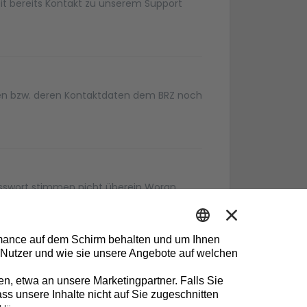
heit bereits Kontakt zu unserem Support
tten bzw. deren Kontaktdaten dem BRZ noch
asswort stimmen nicht überein Woran