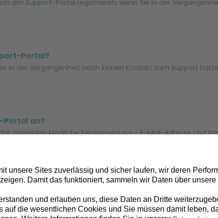
ie sich am Support-Portal registrieren, wenn Sie in der Vergangen
pport-Portal?
n, die in der Vergangenheit noch keinen Kontakt zum Support ha
-Portal an?
rtal anmelden Mögliche Fehlermeldung - E-Mail-Adresse und P
« Zurück
1
2
Weiter »